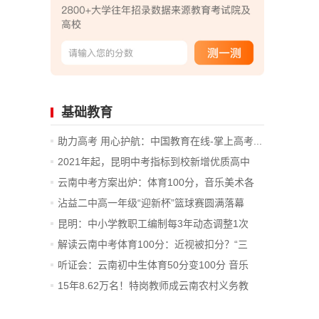
基础教育
助力高考 用心护航：中国教育在线-掌上高考...
2021年起，昆明中考指标到校新增优质高中
配...
云南中考方案出炉：体育100分，音乐美术各
20分
沾益二中高一年级“迎新杯”篮球赛圆满落幕
昆明：中小学教职工编制每3年动态调整1次
解读云南中考体育100分：近视被扣分？“三
公...
听证会：云南初中生体育50分变100分 音乐
美...
15年8.62万名！特岗教师成云南农村义务教
育...